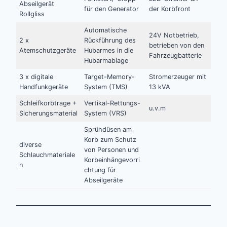
Abseilgerät
für den Generator
der Korbfront
Rollgliss
Automatische
24V Notbetrieb,
2 x
Rückführung des
betrieben von den
Atemschutzgeräte
Hubarmes in die
Fahrzeugbatterie
Hubarmablage
3 x digitale
Target-Memory-
Stromerzeuger mit
Handfunkgeräte
System (TMS)
13 kVA
Schleifkorbtrage +
Vertikal-Rettungs-
u.v.m
Sicherungsmaterial
System (VRS)
Sprühdüsen am
Korb zum Schutz
diverse
von Personen und
Schlauchmateriale
Korbeinhängevorri
n
chtung für
Abseilgeräte