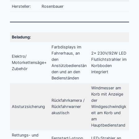
Hersteller:
Rosenbauer
Beladung:
Farbdisplays im
Fahrerhaus, an
2x 230V/92W LED
Elektro/
den
Flutlichtstrahler im
Motorkettensäge+
Anstützbedienstän
Korbboden
Zubehör
den und an den
integriert
Bedienständen
Windmesser am
Korb mit Anzeige
Rückfahrkamera /
der
Absturzsicherung
Rückfahrwarner
Windgeschwindigk
akustisch
eit am Korb und
am
Hauptbedienstand
Rettungs- und
Fernstart/-stopp
LED-Strahler an